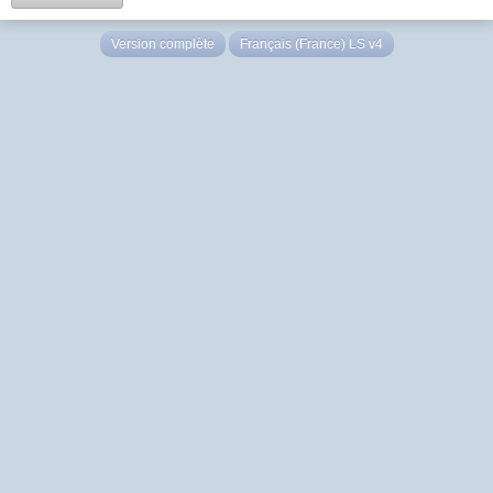
Version complète
Français (France) LS v4