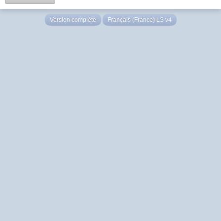
Version complète
Français (France) LS v4