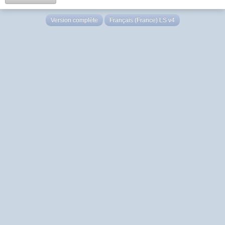
Version complète
Français (France) LS v4