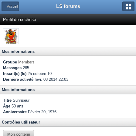
LS forums
← Accueil
Profil de cochese
Mes informations
Groupe
Members
Messages
285
Inscrit(e) (le)
25-octobre 10
Dernière activité
févr. 08 2014 22:03
Mes informations
Titre
Sunriseur
Âge
50 ans
Anniversaire
Février 20, 1976
Contrôles utilisateur
Mon contenu