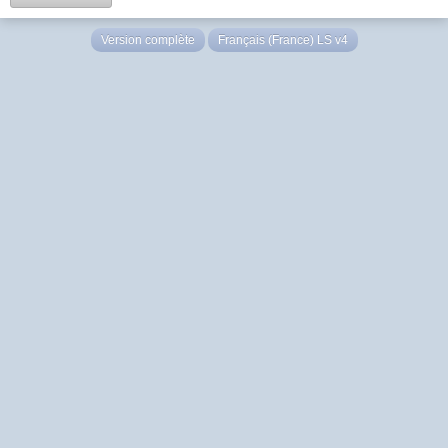
Version complète
Français (France) LS v4