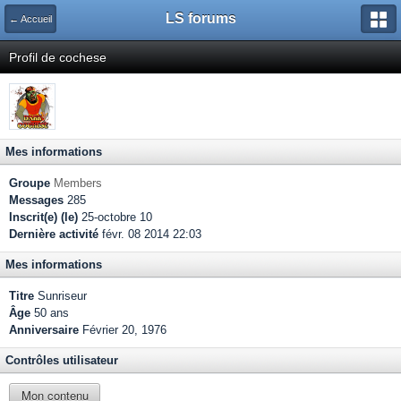
LS forums
← Accueil
Profil de cochese
Mes informations
Groupe
Members
Messages
285
Inscrit(e) (le)
25-octobre 10
Dernière activité
févr. 08 2014 22:03
Mes informations
Titre
Sunriseur
Âge
50 ans
Anniversaire
Février 20, 1976
Contrôles utilisateur
Mon contenu