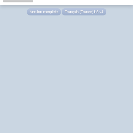
Version complète
Français (France) LS v4