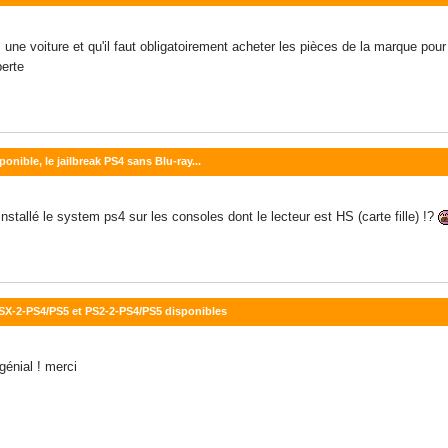
ne voiture et qu'il faut obligatoirement acheter les pièces de la marque pour 
perte
ponible, le jailbreak PS4 sans Blu-ray...
installé le system ps4 sur les consoles dont le lecteur est HS (carte fille) !?
PSX-2-PS4/PS5 et PS2-2-PS4/PS5 disponibles
génial ! merci