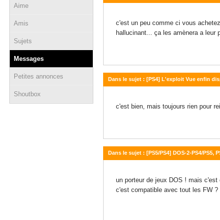
Aime
11 avril 2026 - 12:01
c'est un peu comme ci vous achetez u
Amis
hallucinant... ça les amènera a leur 
Sujets
Messages
Petites annonces
Dans le sujet : [PS4] L'exploit Vue enfin dis
Shoutbox
09 février 2026 - 21:27
c'est bien, mais toujours rien pour re
Dans le sujet : [PS5/PS4] DOS-2-PS4/PS5, 
26 décembre 2025 - 15:37
un porteur de jeux DOS ! mais c'est 
c'est compatible avec tout les FW ?