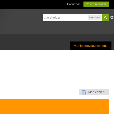
Connexion
Créer un compte
Membres
Voir le nouveau contenu
Mon contenu