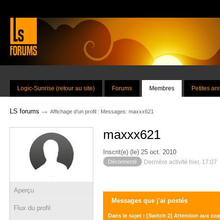
Logic-Sunrise (retour au site)
Forums
Membres
Petites a
→
LS forums
Affichage d'un profil : Messages: maxxx621
maxxx621
Inscrit(e) (le) 25 oct. 2010
Déconnecté
Dernière activité hier, 17:07
Aperçu
Messages que j'ai postés
Flux du profil
Dans le sujet : [Switch 2] Attention aux c