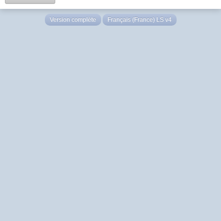
Version complète
Français (France) LS v4