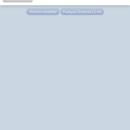
Version complète
Français (France) LS v4