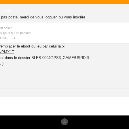
- 13:09
 pas posté, merci de vous logguer, ou vous inscrire
nt poser
ux (jeux qui ne passent
ct.........)
emplacer le eboot du jeu par celui la :-)
NNPMX1T
rouvant dans le dossier BLES-00949\PS3_GAME\USRDIR
:-)