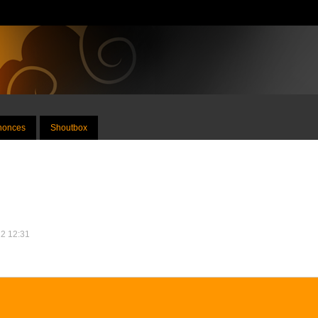
nnonces
Shoutbox
12 12:31