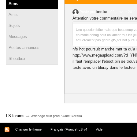
Aime
Posté par
korska
-
03 janvier 2011 
Amis
Attention votre commentaire ne sera
Sujets
Une question bête mais que beaucoup vo
en mode debug peut on lancer tout les je
Messages
actuellement pas genre gt5,nfs hot pursuit e
Petites annonces
nfs hot poursuit marche mnt ta qu'a r
http://www.megaupload.com/?d=Y
Shoutbox
il faut remplacer l'eboot.bin se t
testé avec un bluray dans le lecteur 
→
LS forums
Affichage d'un profil : Aime: korska
Changer le thème
Français (France) LS v4
Aide