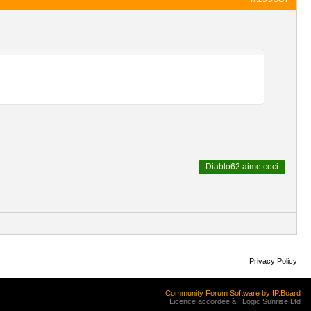
Diablo62
aime ceci
Privacy Policy
Community Forum Software by IP.Board
Licence accordée à : Logic Sunrise Ltd