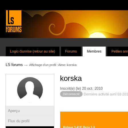
Logic-Sunrise (retour au site)
Forums
Membres
Petites a
→
LS forums
Affichage d'un profil : Aime: korska
korska
Inscrit(e) (le) 20 oct. 2010
Déconnecté
Dernière activité avril 03 20
Aperçu
Flux du profil
Rebug 3.41E Beta 1.0