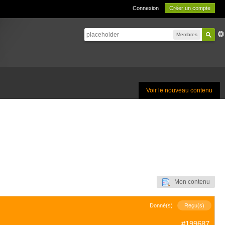
Connexion
Créer un compte
Membres
Voir le nouveau contenu
Mon contenu
Donné(s)
Reçu(s)
#199687