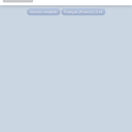
Version complète
Français (France) LS v4