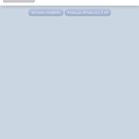
Version complète
Français (France) LS v4