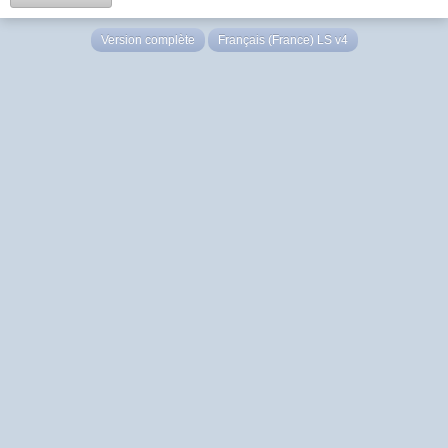
Version complète
Français (France) LS v4