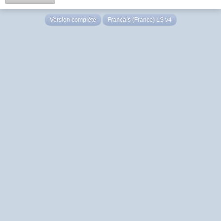
Version complète
Français (France) LS v4