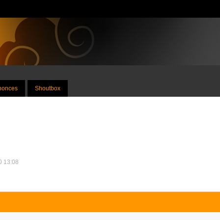
nnonces
Shoutbox
10 13:08