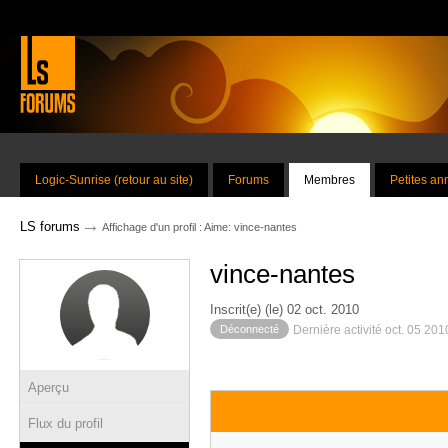
Logic-Sunrise (retour au site)
Forums
Membres
Petites a
→
LS forums
Affichage d'un profil : Aime: vince-nantes
vince-nantes
Inscrit(e) (le) 02 oct. 2010
Déconnecté
Dernière activité oct. 05 20
Aperçu
Flux du profil