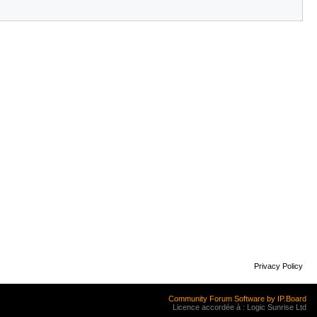
Privacy Policy
Community Forum Software by IP.Board
Licence accordée à : Logic Sunrise Ltd