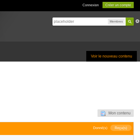
Connexion
Créer un compte
Membres
Voir le nouveau contenu
Mon contenu
Donné(s)
Reçu(s)