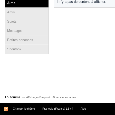
Il n'y a pas de contenu à afficher.
Aime
Amis
Sujets
Messages
Petites annonces
Shoutbox
→
LS forums
Affichage d'un profil : Aime: vince-nantes
Changer le thème
Français (France) LS v4
Aide