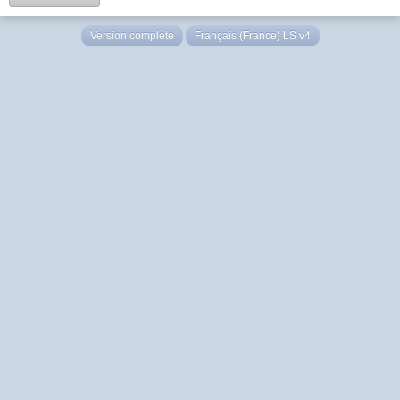
Version complète
Français (France) LS v4