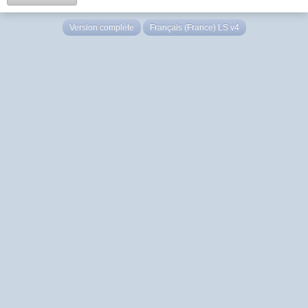
Version complète
Français (France) LS v4