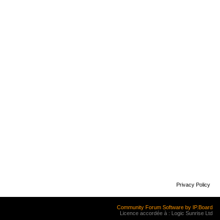
Privacy Policy
Community Forum Software by IP.Board
Licence accordée à : Logic Sunrise Ltd