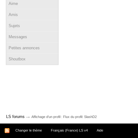
Aime
Amis
Sujets
Messages
Petites annonces
Shoutbox
→
LS forums
Affichage d'un profil : Flux du profil: SlashD2
Changer le thème
Français (France) LS v4
Aide