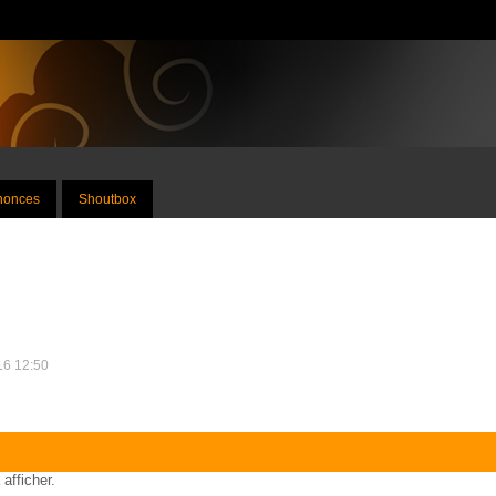
nnonces
Shoutbox
016 12:50
 afficher.