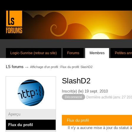
Logic-Sunrise (retour au site)
Forums
Membres
Petites a
→
LS forums
Affichage d'un profil : Flux du profil: SlashD2
SlashD2
Inscrit(e) (le) 19 sept. 2010
Déconnecté
Dernière activité janv. 27 2
Aperçu
Flux du profil
Flux du profil
Il n'y a aucune mise à jour du statut à