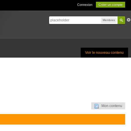
Connexion
Créer un compte
Membres
Voir le nouveau contenu
Mon contenu