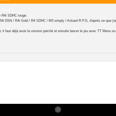
- 03:23
e R4i SDHC rouge.
4i DSN / R4i Gold / R4 SDHC / M3 simply / Ackard R.P.G, d'après se que j'ai
 il faut déjà avoir la version patché et ensuite lancer le jeu avec TT Menu 