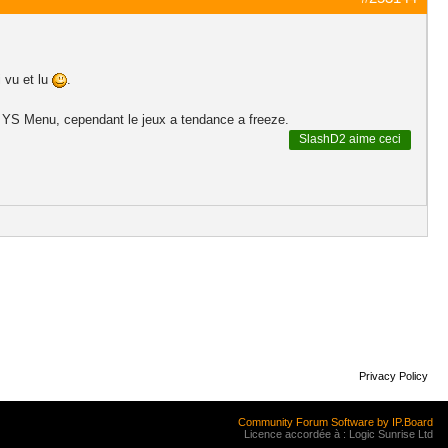
 vu et lu
.
ou YS Menu, cependant le jeux a tendance a freeze.
SlashD2
aime ceci
Privacy Policy
Community Forum Software by IP.Board
Licence accordée à : Logic Sunrise Ltd