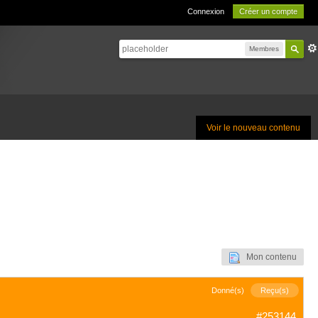
Connexion
Créer un compte
Membres
Voir le nouveau contenu
Mon contenu
Donné(s)
Reçu(s)
#253144