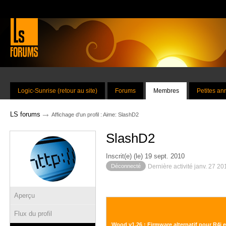
Logic-Sunrise (retour au site)
Forums
Membres
Petites a
→
LS forums
Affichage d'un profil : Aime: SlashD2
SlashD2
Inscrit(e) (le) 19 sept. 2010
Déconnecté
Dernière activité janv. 27 2
Aperçu
Flux du profil
Wood v1.26 : Firmware alternatif pour R4i 