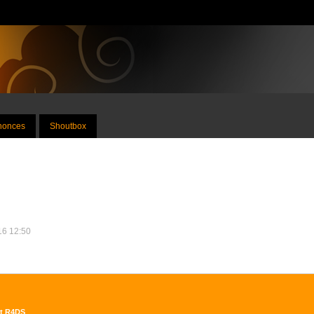
nnonces
Shoutbox
016 12:50
et R4DS