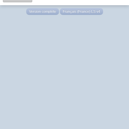
Version complète
Français (France) LS v4