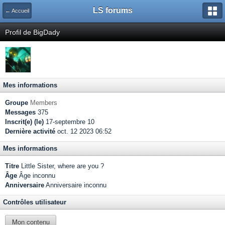
LS forums
← Accueil
Profil de BigDady
Mes informations
Groupe
Members
Messages
375
Inscrit(e) (le)
17-septembre 10
Dernière activité
oct. 12 2023 06:52
Mes informations
Titre
Little Sister, where are you ?
Âge
Âge inconnu
Anniversaire
Anniversaire inconnu
Contrôles utilisateur
Mon contenu