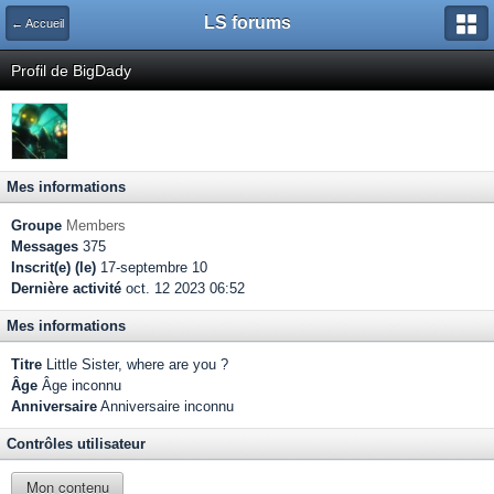
LS forums
← Accueil
Profil de BigDady
Mes informations
Groupe
Members
Messages
375
Inscrit(e) (le)
17-septembre 10
Dernière activité
oct. 12 2023 06:52
Mes informations
Titre
Little Sister, where are you ?
Âge
Âge inconnu
Anniversaire
Anniversaire inconnu
Contrôles utilisateur
Mon contenu