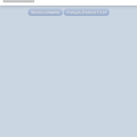
Version complète
Français (France) LS v4