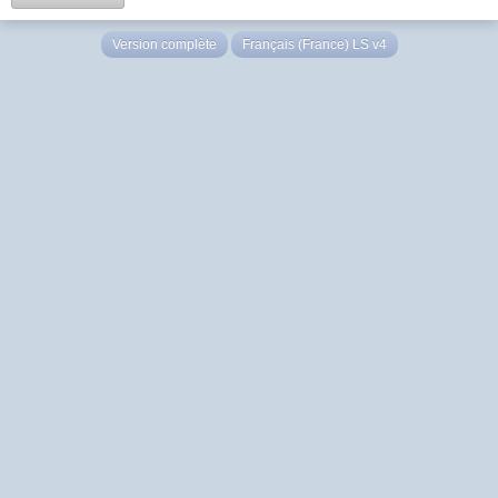
Version complète
Français (France) LS v4