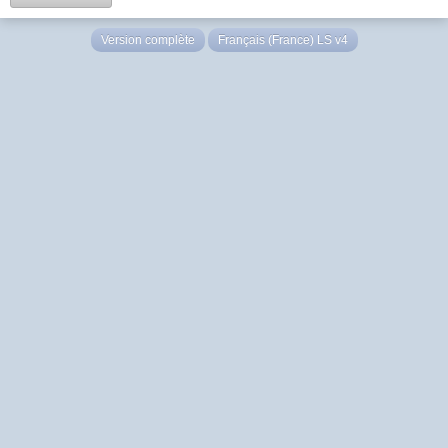
Version complète
Français (France) LS v4