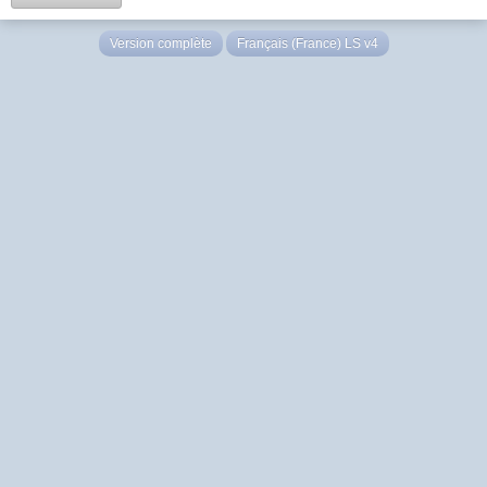
Version complète
Français (France) LS v4