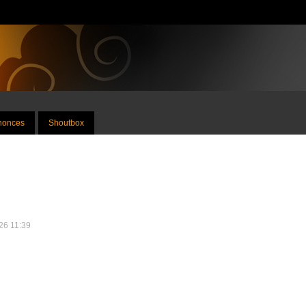
nnonces
Shoutbox
026 11:39