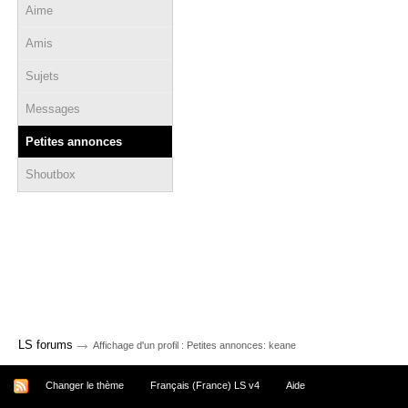
Aime
Amis
Sujets
Messages
Petites annonces
Shoutbox
→
LS forums
Affichage d'un profil : Petites annonces: keane
Changer le thème
Français (France) LS v4
Aide