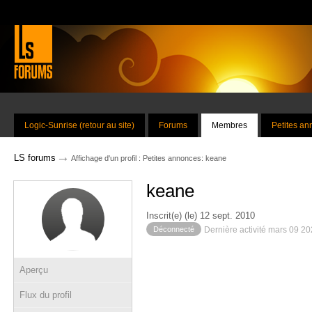
Logic-Sunrise (retour au site)
Forums
Membres
Petites a
→
LS forums
Affichage d'un profil : Petites annonces: keane
keane
Inscrit(e) (le) 12 sept. 2010
Déconnecté
Dernière activité mars 09 2
Aperçu
Flux du profil