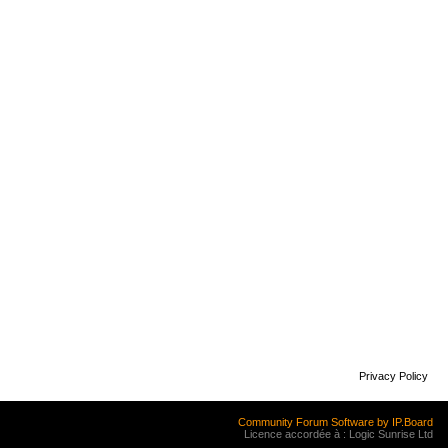
Privacy Policy
Community Forum Software by IP.Board
Licence accordée à : Logic Sunrise Ltd