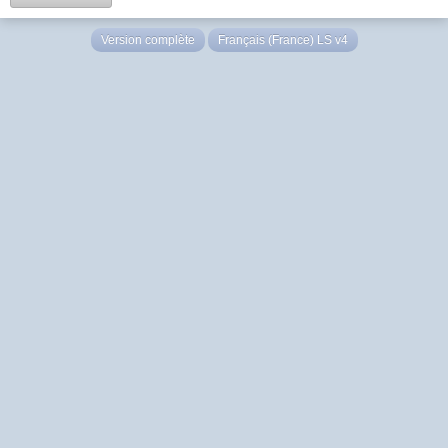
Version complète
Français (France) LS v4