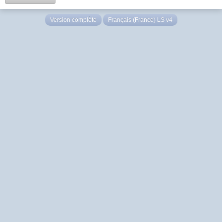
Version complète
Français (France) LS v4