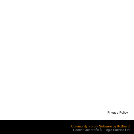
Privacy Policy
Community Forum Software by IP.Board
Licence accordée à : Logic Sunrise Ltd