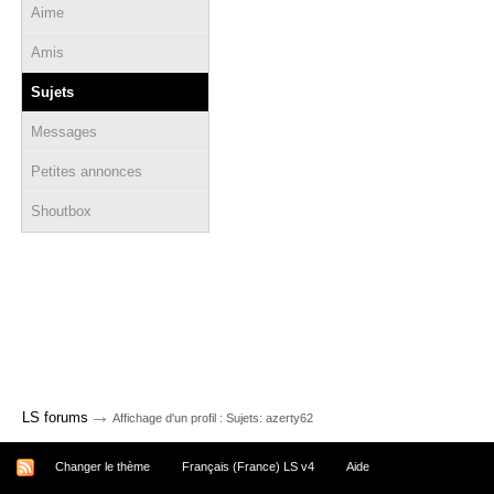
Aime
Amis
Sujets
Messages
Petites annonces
Shoutbox
→
LS forums
Affichage d'un profil : Sujets: azerty62
Changer le thème
Français (France) LS v4
Aide