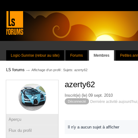
Logic-Sunrise (retour au site)
Forums
Membres
Petites a
→
LS forums
Affichage d'un profil : Sujets: azerty62
azerty62
Inscrit(e) (le) 09 sept. 2010
Déconnecté
Dernière activité aujourd'hui
Aperçu
Il n'y a aucun sujet à afficher
Flux du profil