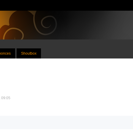
nnonces
Shoutbox
, 09:05