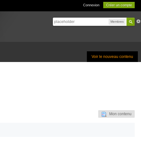
Connexion
Créer un compte
Membres
Voir le nouveau contenu
Mon contenu