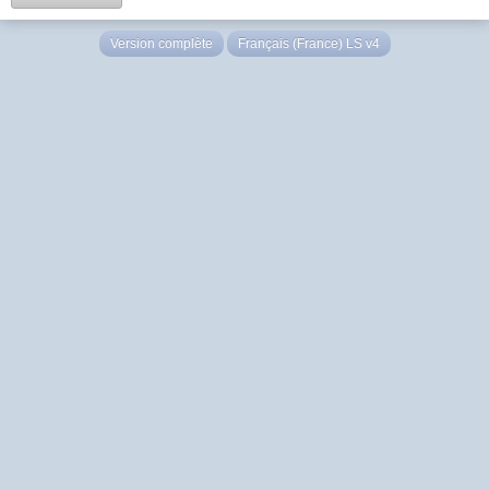
Version complète
Français (France) LS v4