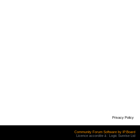
Privacy Policy
Community Forum Software by IP.Board
Licence accordée à : Logic Sunrise Ltd