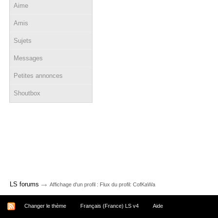
Aime
Amis
Sujets
Messages
Petites annonces
Shoutbox
→
LS forums
Affichage d'un profil : Flux du profil: CofKaWa
Changer le thème
Français (France) LS v4
Aide