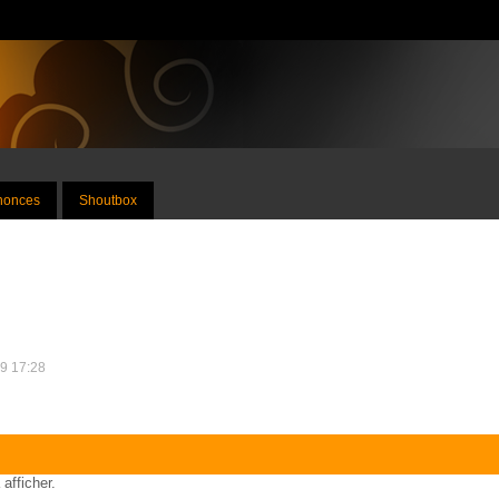
nnonces
Shoutbox
19 17:28
 afficher.