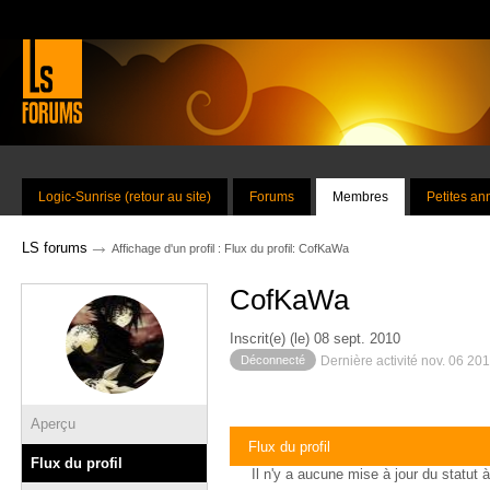
Logic-Sunrise (retour au site)
Forums
Membres
Petites a
→
LS forums
Affichage d'un profil : Flux du profil: CofKaWa
CofKaWa
Inscrit(e) (le) 08 sept. 2010
Déconnecté
Dernière activité nov. 06 20
Aperçu
Flux du profil
Flux du profil
Il n'y a aucune mise à jour du statut à