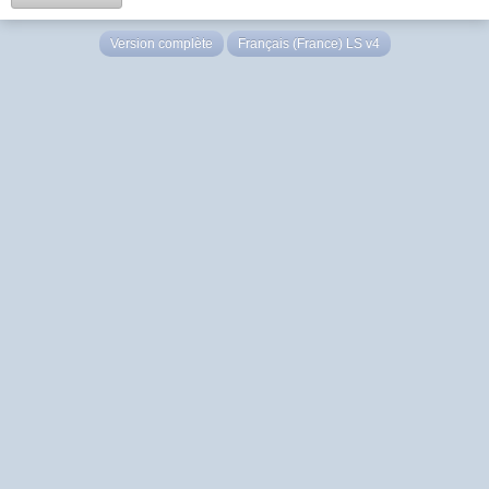
Version complète
Français (France) LS v4