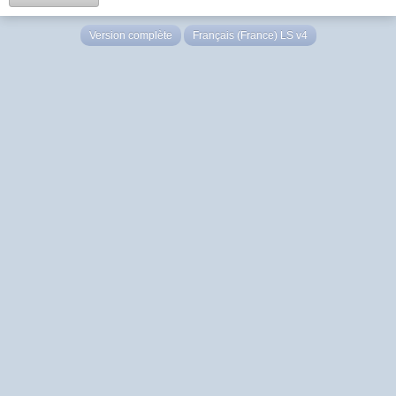
Version complète
Français (France) LS v4