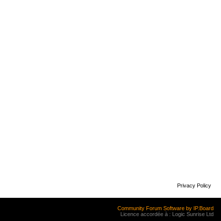
Privacy Policy
Community Forum Software by IP.Board
Licence accordée à : Logic Sunrise Ltd