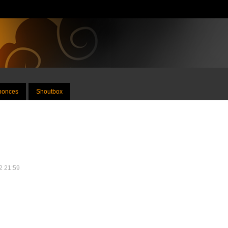
nnonces
Shoutbox
12 21:59