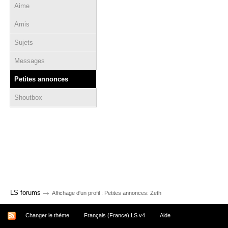
Aime
Amis
Sujets
Messages
Petites annonces
Shoutbox
→
LS forums
Affichage d'un profil : Petites annonces: Zeth
Changer le thème
Français (France) LS v4
Aide