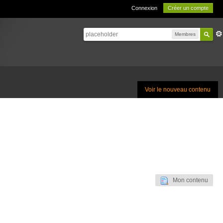
Connexion
Créer un compte
Membres
Voir le nouveau contenu
Mon contenu