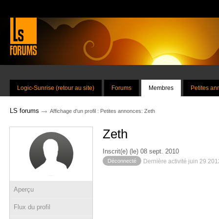
Logic-Sunrise (retour au site)
Forums
Membres
Petites a
→
LS forums
Affichage d'un profil : Petites annonces: Zeth
Zeth
Inscrit(e) (le) 08 sept. 2010
Déconnecté
Dernière activité juin 29 20
Aperçu
Flux du profil