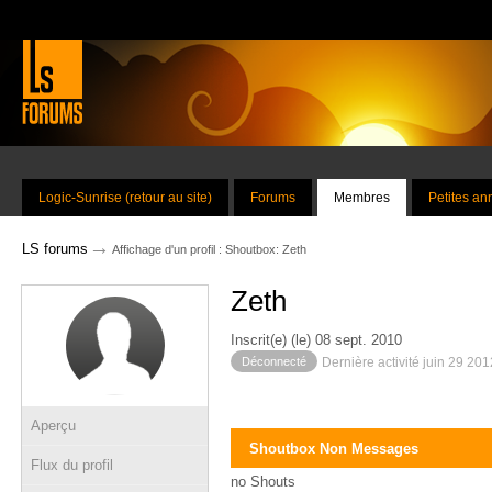
Logic-Sunrise (retour au site)
Forums
Membres
Petites a
→
LS forums
Affichage d'un profil : Shoutbox: Zeth
Zeth
Inscrit(e) (le) 08 sept. 2010
Déconnecté
Dernière activité juin 29 20
Aperçu
Shoutbox Non Messages
Flux du profil
no Shouts