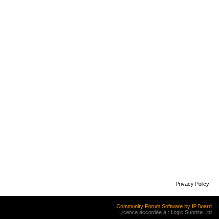
Privacy Policy
Community Forum Software by IP.Board
Licence accordée à : Logic Sunrise Ltd