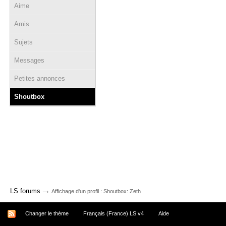
Aime
Amis
Sujets
Messages
Petites annonces
Shoutbox
→
LS forums
Affichage d'un profil : Shoutbox: Zeth
Changer le thème
Français (France) LS v4
Aide