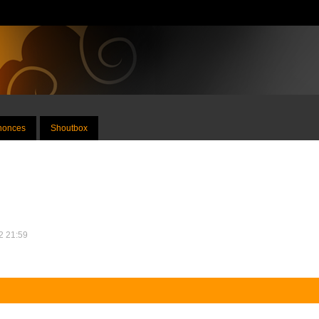
nnonces
Shoutbox
12 21:59