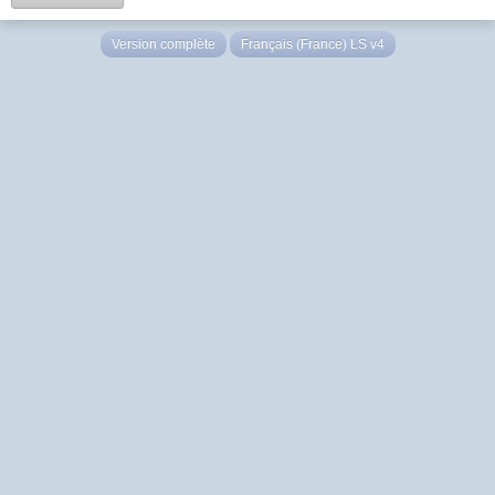
Version complète
Français (France) LS v4