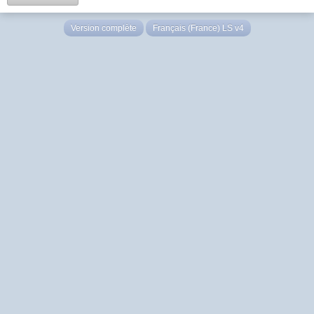
Version complète
Français (France) LS v4