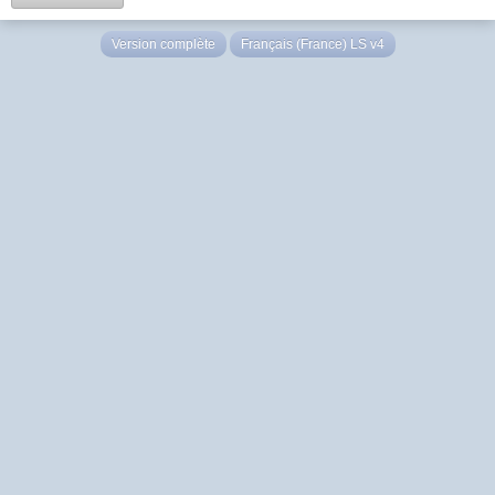
Version complète
Français (France) LS v4