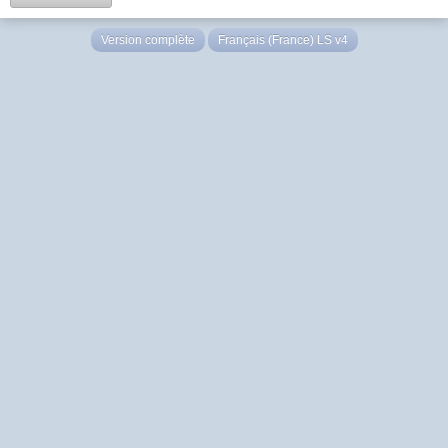
Version complète
Français (France) LS v4