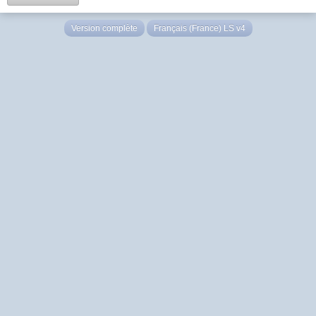
Version complète
Français (France) LS v4