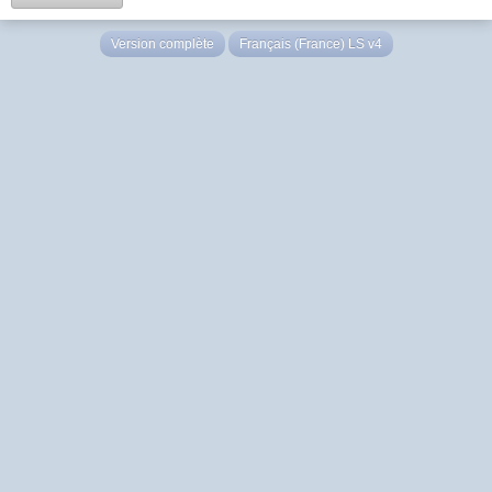
Version complète
Français (France) LS v4