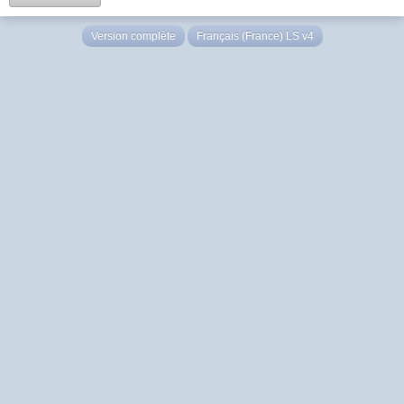
Version complète
Français (France) LS v4