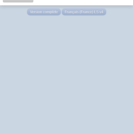
Version complète
Français (France) LS v4