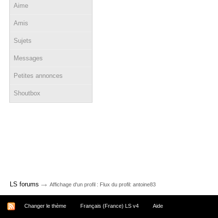
Aime
Amis
Sujets
Messages
Petites annonces
Shoutbox
→
LS forums
Affichage d'un profil : Flux du profil: antoine83
Changer le thème
Français (France) LS v4
Aide