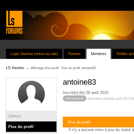
Logic-Sunrise (retour au site)
Forums
Membres
Petites a
→
LS forums
Affichage d'un profil : Flux du profil: antoine83
antoine83
Inscrit(e) (le) 28 août 2010
Déconnecté
Dernière activité août 28 20
Aperçu
Flux du profil
Flux du profil
Il n'y a aucune mise à jour du statut à