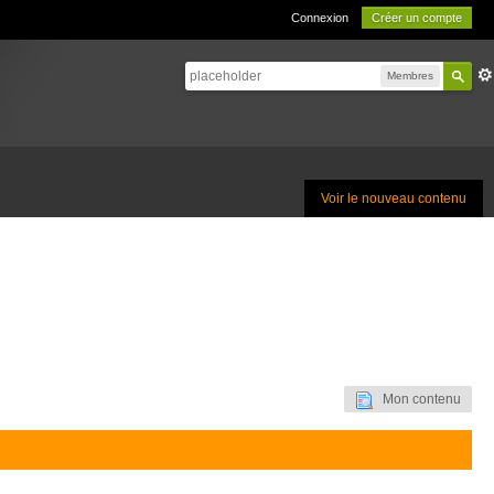
Connexion
Créer un compte
Membres
Voir le nouveau contenu
Mon contenu