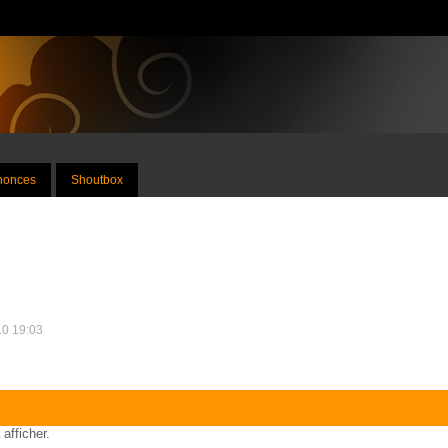
nnonces
Shoutbox
10 19:03
 afficher.