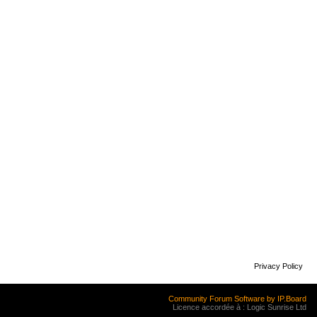
Privacy Policy
Community Forum Software by IP.Board
Licence accordée à : Logic Sunrise Ltd