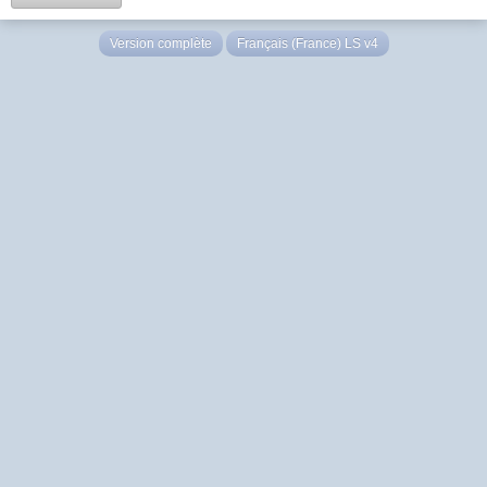
Version complète
Français (France) LS v4