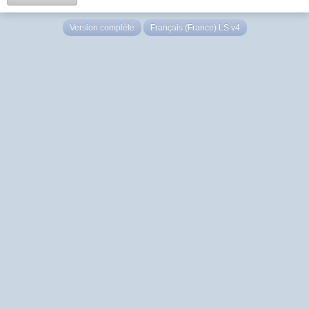
Version complète
Français (France) LS v4