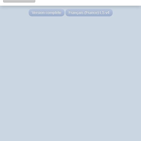
Version complète
Français (France) LS v4