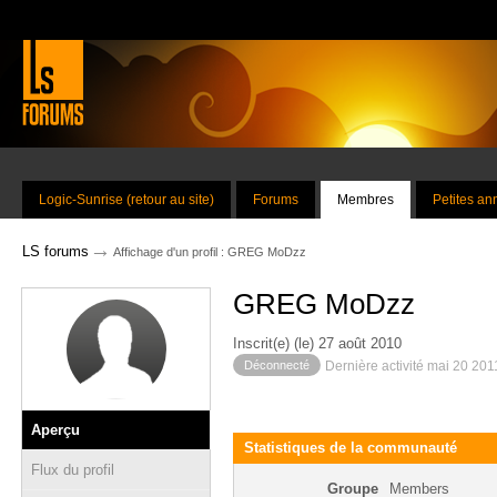
Logic-Sunrise (retour au site)
Forums
Membres
Petites a
→
LS forums
Affichage d'un profil : GREG MoDzz
GREG MoDzz
Inscrit(e) (le) 27 août 2010
Déconnecté
Dernière activité mai 20 201
Aperçu
Statistiques de la communauté
Flux du profil
Groupe
Members