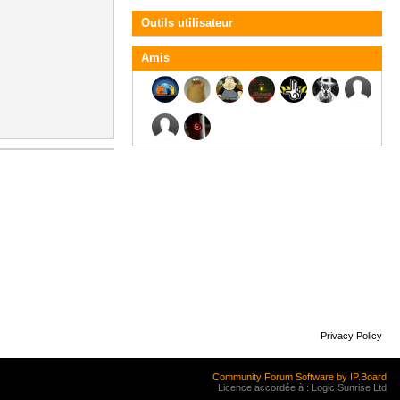
Outils utilisateur
Amis
Privacy Policy
Community Forum Software by IP.Board
Licence accordée à : Logic Sunrise Ltd