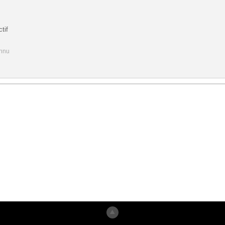
tif
onnu