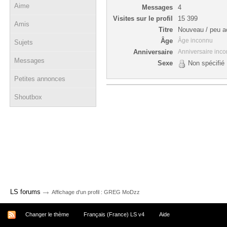
Aime
Messages
4
Visites sur le profil
15 399
Amis
Titre
Nouveau / peu ac
Âge
Âge inconnu
Sujets
Anniversaire
Anniversaire inc
Messages
Sexe
Non spécifié
Petites annonces
Shoutbox
→
LS forums
Affichage d'un profil : GREG MoDzz
Changer le thème
Français (France) LS v4
Aide