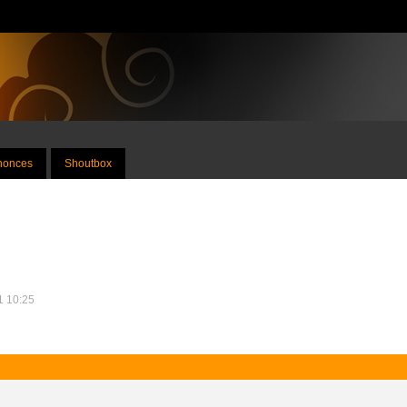
nnonces
Shoutbox
1 10:25