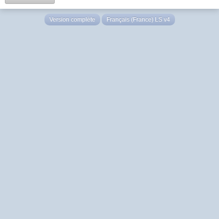
Version complète
Français (France) LS v4