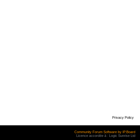
Privacy Policy
Community Forum Software by IP.Board
Licence accordée à : Logic Sunrise Ltd