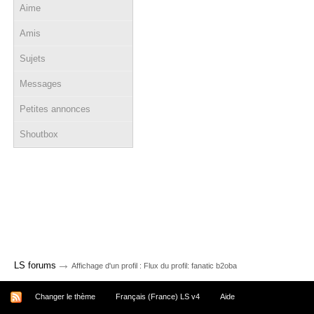
Aime
Amis
Sujets
Messages
Petites annonces
Shoutbox
→
LS forums
Affichage d'un profil : Flux du profil: fanatic b2oba
Changer le thème
Français (France) LS v4
Aide