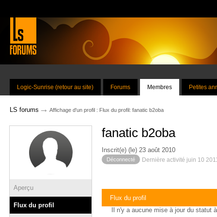
Logic-Sunrise (retour au site)
Forums
Membres
Petites a
→
LS forums
Affichage d'un profil : Flux du profil: fanatic b2oba
fanatic b2oba
Inscrit(e) (le) 23 août 2010
Déconnecté
Dernière activité juin 10 20
Aperçu
Flux du profil
Flux du profil
Il n'y a aucune mise à jour du statut à