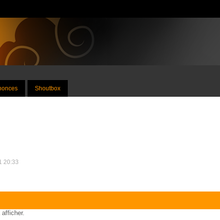
nnonces
Shoutbox
11 20:33
 afficher.