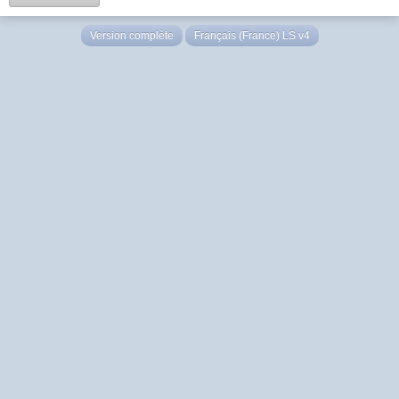
Version complète
Français (France) LS v4