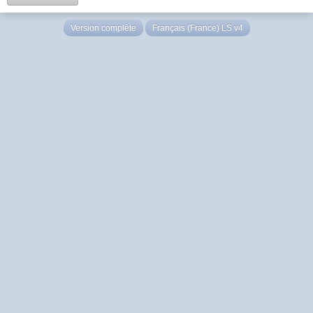
Version complète
Français (France) LS v4