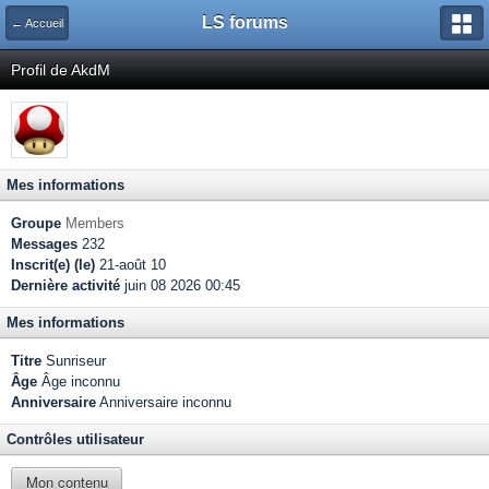
LS forums
← Accueil
Profil de AkdM
Mes informations
Groupe
Members
Messages
232
Inscrit(e) (le)
21-août 10
Dernière activité
juin 08 2026 00:45
Mes informations
Titre
Sunriseur
Âge
Âge inconnu
Anniversaire
Anniversaire inconnu
Contrôles utilisateur
Mon contenu